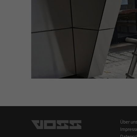
Über un
Impres
Datensc