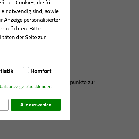
ählen Cookies, die für
le notwendig sind, sowie
r Anzeige personalisierter
en möchten. Bitte
itäten der Seite zur
tistik
Komfort
igt daher Gleitpunkte und Fixpunkte zur
tails anzeigen/ausblenden
Alle auswählen