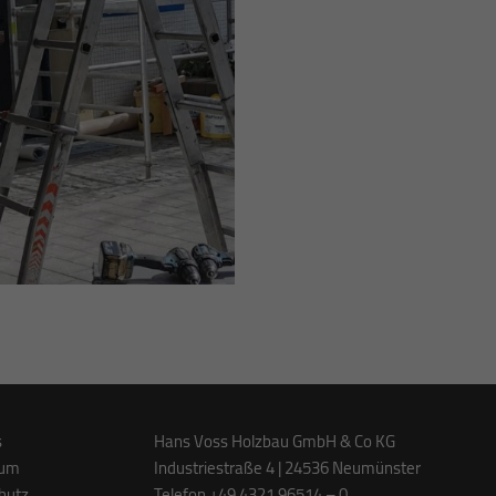
s
Hans Voss Holzbau GmbH & Co KG
sum
Industriestraße 4 | 24536 Neumünster
hutz
Telefon +49 4321 96514 – 0