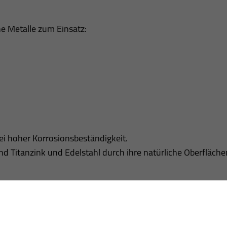
e Metalle zum Einsatz:
ei hoher Korrosionsbeständigkeit.
nd Titanzink und Edelstahl durch ihre natürliche Oberfläch
ettenelemente, Stehfalzsysteme oder individuell gekantete
 auch architektonisch anspruchsvolle Gebäudehüllen realisi