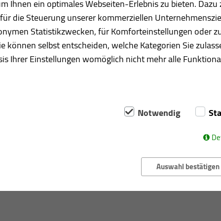
 Ihnen ein optimales Webseiten-Erlebnis zu bieten. Dazu z
d für die Steuerung unserer kommerziellen Unternehmenszie
anonymen Statistikzwecken, für Komforteinstellungen oder zu
ie können selbst entscheiden, welche Kategorien Sie zulass
)
is Ihrer Einstellungen womöglich nicht mehr alle Funktional
Notwendig
Sta
t Längenänderungen. Eine fachgerechte Planung berücksicht
De
Auswahl bestätigen
stehen nahezu unbegrenzte Farbvarianten zur Verfügung.
bewusst zur natürlichen Alterung eingesetzt werden.