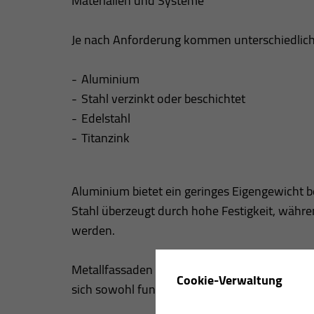
Materialien und Systeme
Je nach Anforderung kommen unterschiedlich
Aluminium
Stahl verzinkt oder beschichtet
Edelstahl
Titanzink
Aluminium bietet ein geringes Eigengewicht b
Stahl überzeugt durch hohe Festigkeit, währe
werden.
Metallfassaden werden als Profilbleche, Kass
Cookie-Verwaltung
sich sowohl funktionale Industriefassaden als