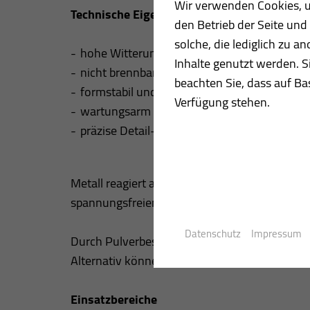
Wir verwenden Cookies, um
Technische Eigenschaften
den Betrieb der Seite un
solche, die lediglich zu 
hohe Witterungs- und UV-Beständigkeit
Inhalte genutzt werden. S
nicht brennbare Werkstoffe (je nach System
beachten Sie, dass auf Bas
formstabil und verzugsarm
Verfügung stehen.
wartungsarm
präzise Detail- und Anschlussausbildung
Metall reagiert auf Temperaturänderungen mi
spannungsfreien Montage.
Datenschutz
Impressum
Durch Pulverbeschichtung oder Coil-Coating 
Alternativ können unbehandelte Oberflächen 
Einsatzbereiche