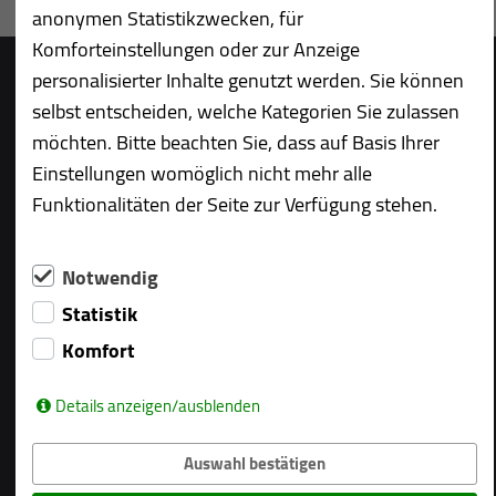
anonymen Statistikzwecken, für
Komforteinstellungen oder zur Anzeige
personalisierter Inhalte genutzt werden. Sie können
selbst entscheiden, welche Kategorien Sie zulassen
möchten. Bitte beachten Sie, dass auf Basis Ihrer
Über uns
Impressum
Einstellungen womöglich nicht mehr alle
Datenschutz
Funktionalitäten der Seite zur Verfügung stehen.
Downloads
Hans Voss Holzbau GmbH & Co KG
Notwendig
Industriestraße 4 | 24536 Neumünster
Statistik
Telefon +49 4321 96514 – 0
Komfort
Fax +49 4321 96514 – 29
info@voss-holzbau.de
Details anzeigen/ausblenden
Kundenbewertung
Auswahl bestätigen