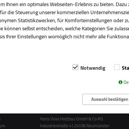
Trockenbau
 Ihnen ein optimales Webseiten-Erlebnis zu bieten. Dazu z
d für die Steuerung unserer kommerziellen Unternehmenszie
anonymen Statistikzwecken, für Komforteinstellungen oder zu
ie können selbst entscheiden, welche Kategorien Sie zulass
is Ihrer Einstellungen womöglich nicht mehr alle Funktional
Notwendig
Sta
De
Auswahl bestätigen
s
Hans Voss Holzbau GmbH & Co KG
sum
Industriestraße 4 | 24536 Neumünster