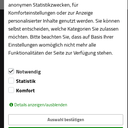
anonymen Statistikzwecken, für
Komforteinstellungen oder zur Anzeige
personalisierter Inhalte genutzt werden. Sie können
selbst entscheiden, welche Kategorien Sie zulassen
möchten. Bitte beachten Sie, dass auf Basis Ihrer
Über uns
Impressum
Einstellungen womöglich nicht mehr alle
Datenschutz
Funktionalitäten der Seite zur Verfügung stehen.
Downloads
Hans Voss Holzbau GmbH & Co KG
Notwendig
Industriestraße 4 | 24536 Neumünster
Statistik
Telefon +49 4321 96514 – 0
Komfort
Fax +49 4321 96514 – 29
info@voss-holzbau.de
Details anzeigen/ausblenden
Kundenbewertung
Auswahl bestätigen